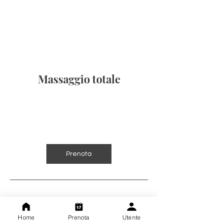
Massaggio totale
65
euro
1 ora
1
65 €
Colle Sant'Angelo
o
r
Prenota
Dettagli di contatto
Home
Prenota
Utente
Colle Sant'Angelo, 1, 00038 Valmontone,