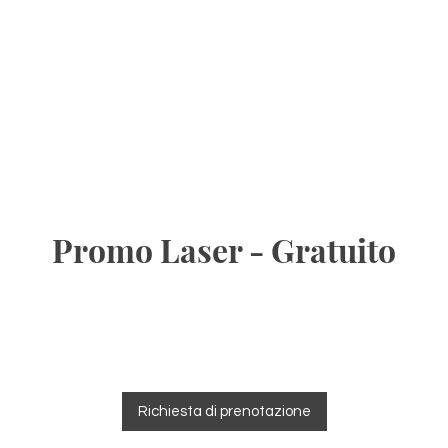
Promo Laser - Gratuito
1 ora
1
Colle Sant'Angelo
o
r
Richiesta di prenotazione