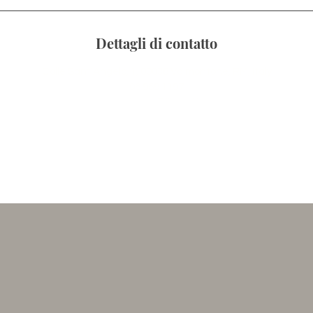
Dettagli di contatto
Colle Sant'Angelo, 1, 00038 Valmontone, RM, Italy
06 959 1197
imdonna@libero.it