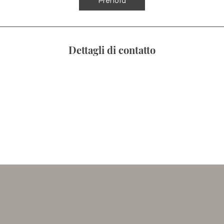
Prenota
Dettagli di contatto
Colle Sant'Angelo, 1, 00038 Valmontone, RM, Italy
06 959 1197
imdonna@libero.it