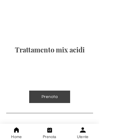
Trattamento mix acidi
60
euro
1 ora
1
60 €
Colle Sant'Angelo
o
r
Prenota
Dettagli di contatto
Home
Prenota
Utente
Colle Sant'Angelo, 1, 00038 Valmontone,